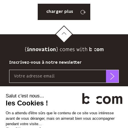
charger plus
{
} comes with b>
innovation
Inscrivez-vous à notre newsletter
Email
b<>com
n’utilise
Découvrez nos nouvelles dimensions
votre
adresse
*
*
<
>
l'Espace
x
perience
email
que
pour
Linkedin
Instagram
Vimeo