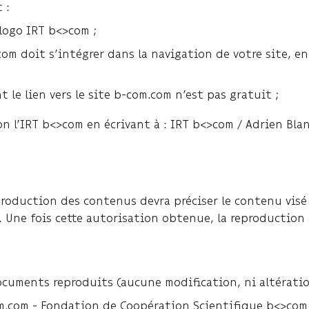
 :
 logo IRT b<>com ;
om doit s’intégrer dans la navigation de votre site, en
t le lien vers le site b-com.com n’est pas gratuit ;
n l’IRT b<>com en écrivant à : IRT b<>com / Adrien Bla
oduction des contenus devra préciser le contenu visé 
ra. Une fois cette autorisation obtenue, la reproductio
ocuments reproduits (aucune modification, ni altératio
.com - Fondation de Coopération Scientifique b<>com -