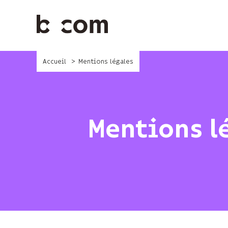
Aller
au
contenu
principal
Accueil
Mentions légales
Mentions l