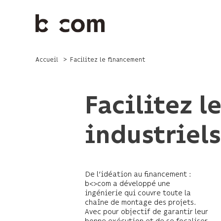
Aller
au
contenu
principal
Accueil
Facilitez le financement
Facilitez l
industriels
De l’idéation au financement :
b<>com a développé une
ingénierie qui couvre toute la
chaîne de montage des projets.
Avec pour objectif de garantir leur
bonne exécution et de se focaliser