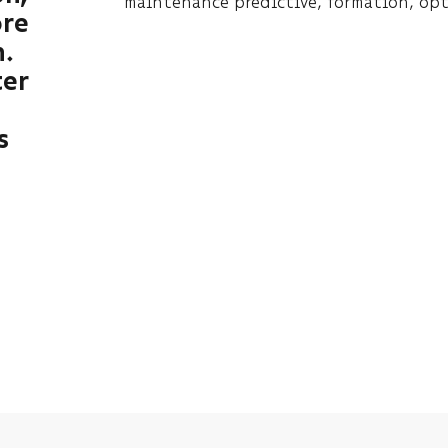
maintenance prédictive, formation, opt
ore
n.
ter
s