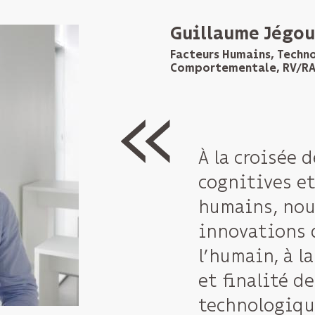
Jérôme Royan
Guillaume Jégou
VR/AR/AI Senior Scientis
Facteurs Humains, Techn
Comportementale, RV/RA,
Nous voulons
À la croisée 
les applicati
cognitives et
augmentée d
humains, nou
environnemen
innovations 
comme les us
© FRED PIEAU
l’humain, à l
chantiers. Co
et finalité de
conformité, a
technologiqu