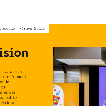
'innovation
Images & vision
ision
s accroissent
s transforment
 en le
 de
ogrès des
, réalité
métrique