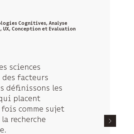
t, principal Architect
ologies Cognitives, Analyse
 UX, Conception et Evaluation
 rendre possibles
des sciences
ons de réalité
 des facteurs
ans des
s définissons les
ts complexes,
qui placent
ines ou les
a fois comme sujet
ntrôle de
 la recherche
ide à la
e.