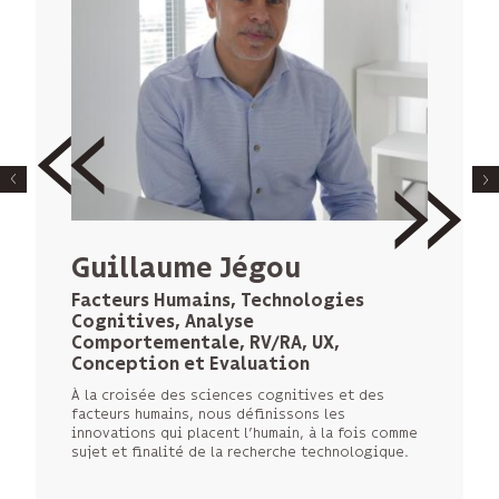
© FRED PIEAU
Jérôme Royan
Guillaume Jégou
VR/AR/AI Senior Scientist, principal
Facteurs Humains, Technologies
Architect
Cognitives, Analyse
Comportementale, RV/RA, UX,
Nous voulons rendre possibles les applications
Conception et Evaluation
de réalité augmentée dans des environnements
complexes, comme les usines ou les chantiers.
À la croisée des sciences cognitives et des
Contrôle de conformité, aide à la maintenance ou
facteurs humains, nous définissons les
à l’assemblage, aide à la navigation, maintenance
innovations qui placent l’humain, à la fois comme
prédictive : nombreux sont les cas d’usage
sujet et finalité de la recherche technologique.
industriels où s’appliquent nos expertises en
réalité mixte.