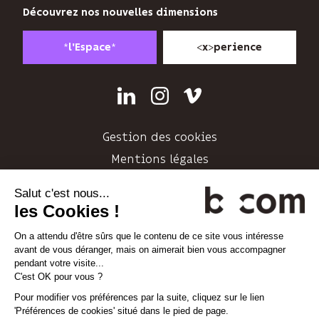
n’utilise
Découvrez nos nouvelles dimensions
votre
adresse
*
*
<
>
l'Espace
x
perience
email
que
pour
Linkedin
Instagram
Vimeo
vous
envoyer
sa
Gestion des cookies
newsletter
Mentions légales
et
Politique de confidentialité
suivre
son
Plan d'accès
audience.
Contact
Vous
pouvez
vous
désinscrire
à
tout