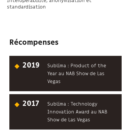
Interopérabilité, anonymisation et
standardisation
Récompenses
2019
Sublima : Product of the
Year au NAB Show de Las
Vegas
2017
Sublima : Technology
Innovation Award au NAB
Show de Las Vegas