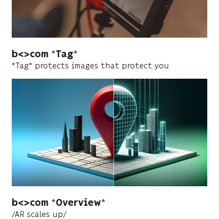
b<>com
Tag
*Tag* protects images that protect you
b<>com
Overview
/AR scales up/