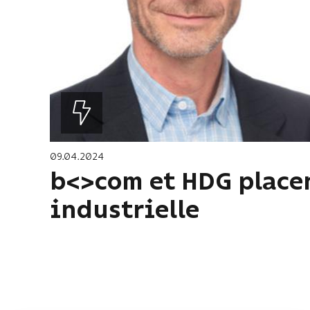
09.04.2024
b<>com et HDG placen
industrielle
Pagination
Première
« Premier
page
Page
‹ Précédent
précédente
…
Page
4