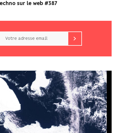
techno sur le web #387
Email
b<>com
n’utilise
votre
adresse
email
que
pour
vous
envoyer
sa
newsletter
et
suivre