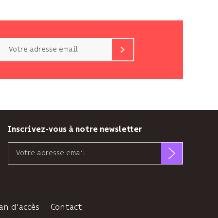
Email
b<>com
n’utilise
votre
adresse
email
que
pour
Inscrivez-vous à notre newsletter
vous
Email
envoyer
sa
b<>com
newsletter
n’utilise
et
votre
suivre
adresse
son
an d'accès
Contact
email
audience.