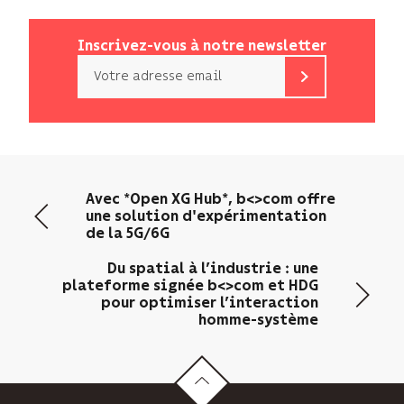
Inscrivez-vous à notre newsletter
Email
b<>com
n’utilise
votre
adresse
email
Avec *Open XG Hub*, b<>com offre
que
une solution d'expérimentation
pour
de la 5G/6G
vous
envoyer
Du spatial à l’industrie : une
sa
plateforme signée b<>com et HDG
pour optimiser l’interaction
newsletter
homme-système
et
suivre
son
audience.
Vous