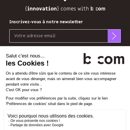
pouvez
{
} comes with b>
innovation
vous
désinscrire
Inscrivez-vous à notre newsletter
à
tout
Email
moment
grâce
b<>com
au
n’utilise
Découvrez nos nouvelles dimensions
lien
votre
de
adresse
*
*
<
>
l'Espace
x
perience
désabonnement
email
à
que
la
pour
Linkedin
Instagram
Vimeo
fin
vous
de
envoyer
chaque
sa
Gestion des cookies
email.
newsletter
Mentions légales
En
et
Politique de confidentialité
savoir
suivre
plus
son