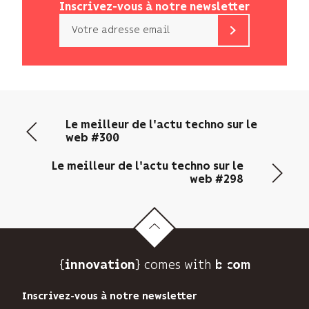
Inscrivez-vous à notre newsletter
Email
b<>com
n’utilise
votre
adresse
email
Le meilleur de l'actu techno sur le
que
web #300
pour
vous
Le meilleur de l'actu techno sur le
envoyer
web #298
sa
newsletter
et
suivre
son
{
} comes with b>
audience.
innovation
Vous
pouvez
Inscrivez-vous à notre newsletter