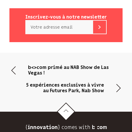
Inscrivez-vous à notre newsletter
Email
b<>com
n’utilise
votre
adresse
email
b<>com primé au NAB Show de Las
que
Vegas !
pour
vous
5 expériences exclusives à vivre
envoyer
au Futures Park, Nab Show
sa
newsletter
et
suivre
son
{
} comes with b>
audience.
innovation