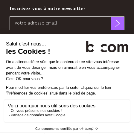
Vous
pouvez
Inscrivez-vous à notre newsletter
vous
Email
désinscrire
à
b<>com
tout
n’utilise
Découvrez nos nouvelles dimensions
moment
votre
grâce
adresse
au
*
*
<
>
l'Espace
x
perience
email
lien
que
de
pour
désabonnement
Linkedin
Instagram
Vimeo
vous
à
envoyer
la
sa
Gestion des cookies
fin
newsletter
de
Mentions légales
et
chaque
Politique de confidentialité
suivre
email.
son
Plan d'accès
En
audience.
savoir
Contact
Vous
plus