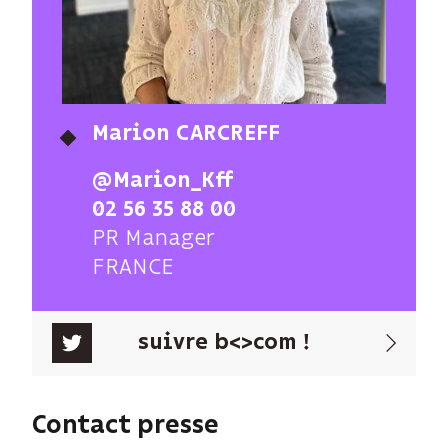
Marion CARCREFF
@Marion_Kff
02 56 35 88 00
PR Manager
FRANCE
suivre b<>com !
Contact presse