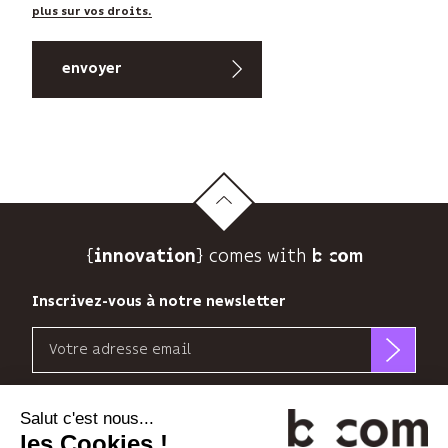
plus sur vos droits.
{
} comes with b>
innovation
Inscrivez-vous à notre newsletter
Email
b<>com
n’utilise
Découvrez nos nouvelles dimensions
votre