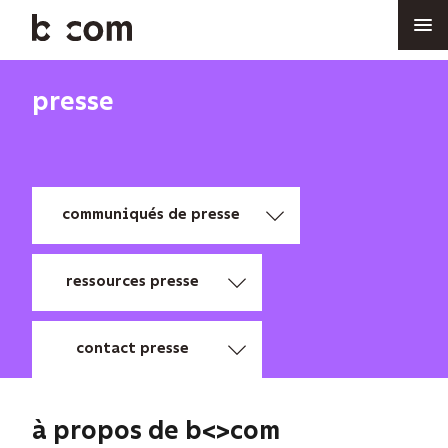
Aller
au
contenu
principal
presse
communiqués de presse
ressources presse
contact presse
à propos de b<>com