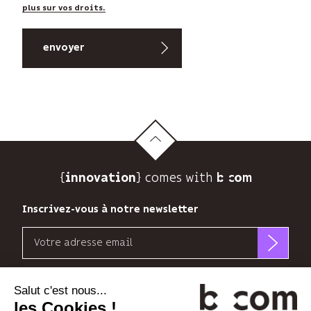
plus sur vos droits.
{
} comes with b>
innovation
Inscrivez-vous à notre newsletter
Email
b<>com
n’utilise
Découvrez nos nouvelles dimensions
votre