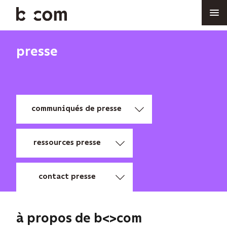
Aller
au
contenu
principal
presse
communiqués de presse
ressources presse
contact presse
à propos de b<>com