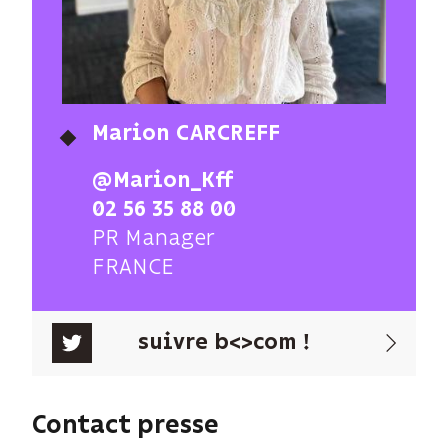
Marion CARCREFF
@Marion_Kff
02 56 35 88 00
PR Manager
FRANCE
suivre b<>com !
Contact presse