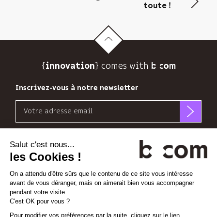
envoyer
toute !
sa
newsletter
et
suivre
son
{
} comes with b>
audience.
innovation
Vous
pouvez
Inscrivez-vous à notre newsletter
vous
Email
désinscrire
à
b<>com
tout
n’utilise
Découvrez nos nouvelles dimensions
moment
votre
grâce
adresse
au
*
*
<
>
l'Espace
x
perience
email
lien
que
de
pour
désabonnement
Linkedin
Instagram
Vimeo
vous
à
envoyer
la