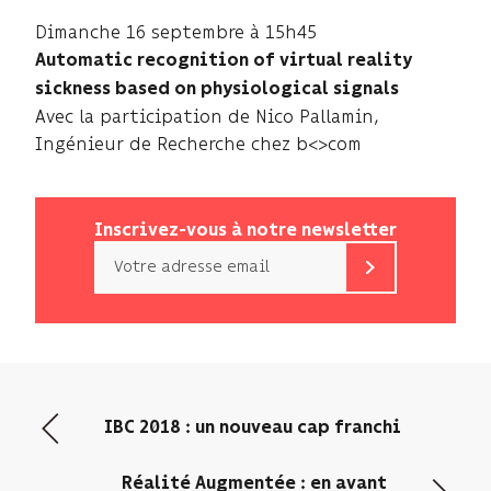
Dimanche 16 septembre à 15h45
Automatic recognition of virtual reality
sickness based on physiological signals
Avec la participation de Nico Pallamin,
Ingénieur de Recherche chez b<>com
Inscrivez-vous à notre newsletter
Email
b<>com
n’utilise
votre
adresse
email
que
IBC 2018 : un nouveau cap franchi
pour
vous
Réalité Augmentée : en avant