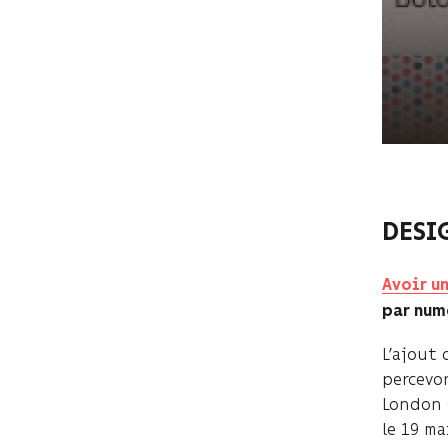
DESI
Avoir u
par nu
L’ajout
percevon
London 
le 19 m