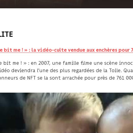
LITE
e bit me ! » : la vidéo-culte vendue aux enchères pour 
e bit me ! » : en 2007, une famille filme une scène inno
idéo deviendra l’une des plus regardées de la Toile. Qua
onneurs de NFT se la sont arrachée pour près de 761 00