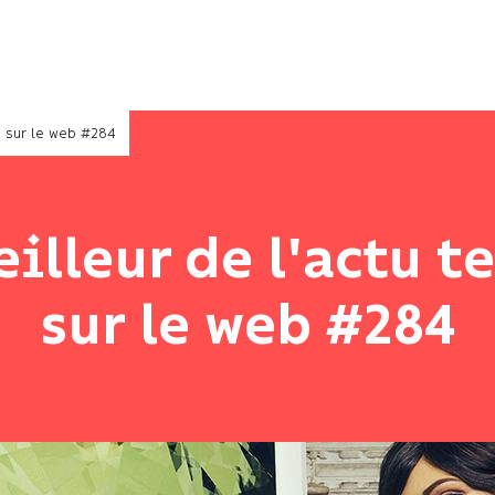
o sur le web #284
eilleur de l'actu t
sur le web #284