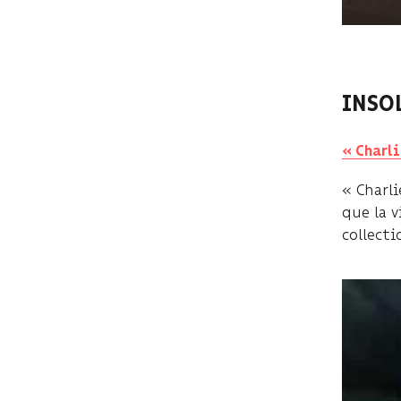
INSO
« Charli
« Charli
que la v
collecti