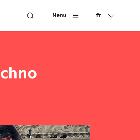
fr
Menu
en
echno