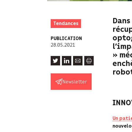
Dans 
Tendances
récup
opto
PUBLICATION
28.05.2021
l’imp
» méc
enchè
robot
Newsletter
INNO
Un pati
nouvelo