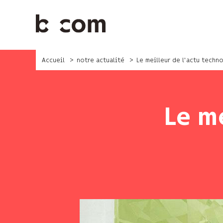
Aller
au
contenu
principal
Accueil
notre actualité
Le meilleur de l'actu techn
Le m