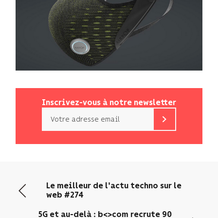
Inscrivez-vous à notre newsletter
Email
b<>com
n’utilise
votre
adresse
email
Le meilleur de l'actu techno sur le
que
web #274
pour
vous
5G et au-delà : b<>com recrute 90