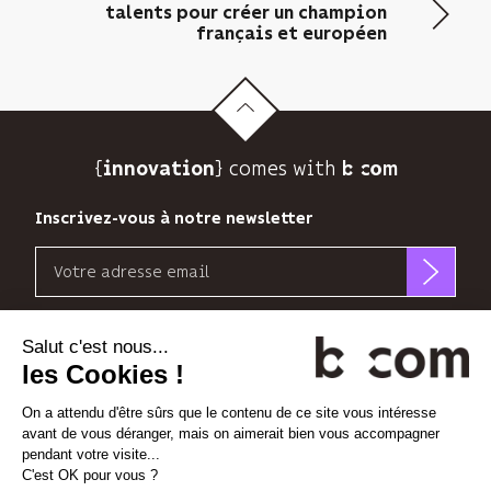
envoyer
talents pour créer un champion
sa
français et européen
newsletter
et
suivre
son
audience.
{
} comes with b>
innovation
Vous
pouvez
Inscrivez-vous à notre newsletter
vous
désinscrire
Email
à
tout
b<>com
moment
n’utilise
Découvrez nos nouvelles dimensions
grâce
votre
au
adresse
*
*
<
>
l'Espace
x
perience
lien
email
de
que
désabonnement
pour
Linkedin
Instagram
Vimeo
à
vous
la