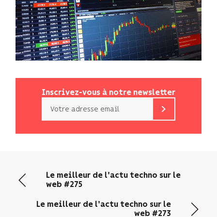
Inscrivez-vous à notre newsletter
Email
b<>com
n’utilise
votre
adresse
email
Le meilleur de l'actu techno sur le
que
web #275
pour
vous
Le meilleur de l'actu techno sur le
envoyer
web #273