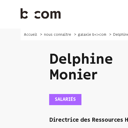
Aller
au
contenu
principal
Accueil
nous connaitre
galaxie b<>com
Delphin
Delphine
Monier
SALARIÉS
Directrice des Ressources 