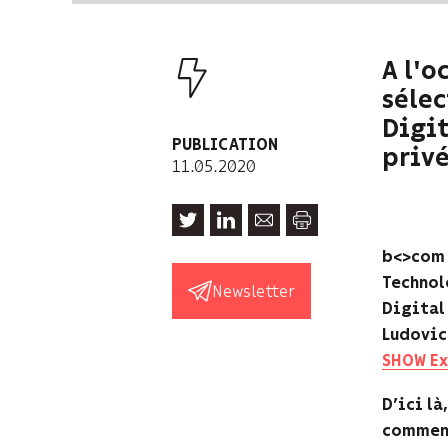
A l'o
séle
Digit
PUBLICATION
privé
11.05.2020
b<>com 
Technol
Newsletter
Digital
Ludovic
SHOW Ex
D’ici là
comment