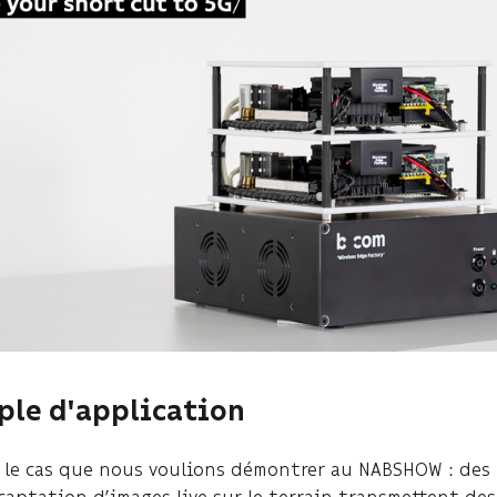
ple d'application
 le cas que nous voulions démontrer au NABSHOW : des
captation d’images live sur le terrain transmettent des