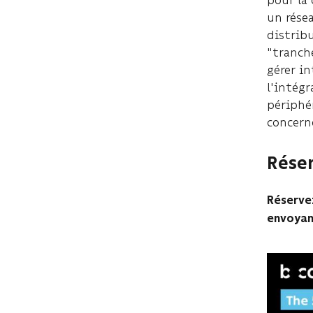
un rése
distrib
"tranche
gérer in
l'intégr
périphé
concerne
Réser
Réserve
envoyan