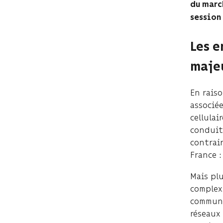
du march
session 
Les e
majeu
En rais
associée
cellula
conduit
contrair
France 
Mais plu
complex
communi
réseaux