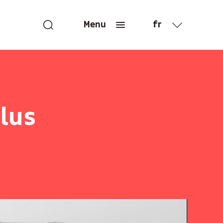
fr
Menu
en
lus