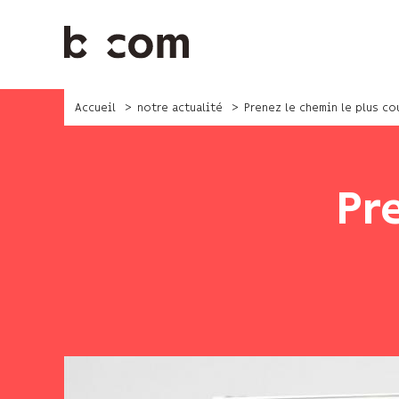
Aller
au
contenu
principal
Accueil
notre actualité
Prenez le chemin le plus co
Pr