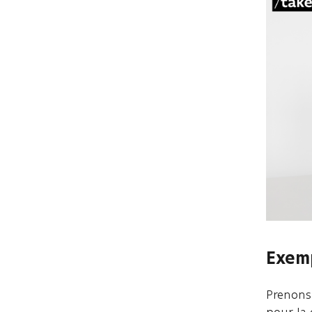
Exem
Prenons
pour la 