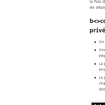
la fois 
les dépl
b<>co
privé
Un 
Une
emp
La 
en
La 
cha
do