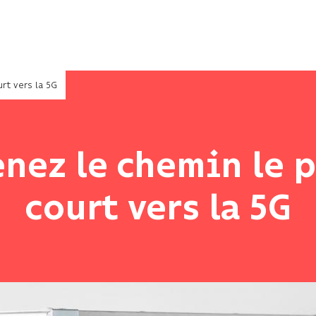
urt vers la 5G
enez le chemin le p
court vers la 5G