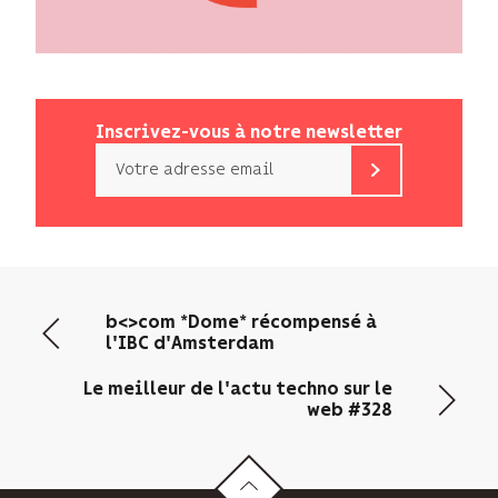
Inscrivez-vous à notre newsletter
Email
b<>com
n’utilise
votre
adresse
email
b<>com *Dome* récompensé à
que
l'IBC d'Amsterdam
pour
vous
Le meilleur de l'actu techno sur le
envoyer
web #328
sa
newsletter
et