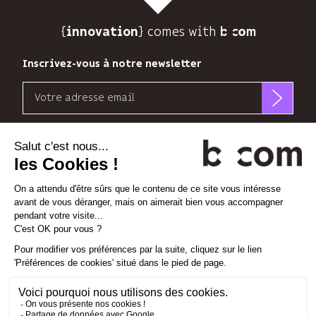
suivre
son
{
} comes with b>
audience.
innovation
Vous
pouvez
Inscrivez-vous à notre newsletter
vous
Email
désinscrire
à
b<>com
tout
n’utilise
Découvrez nos nouvelles dimensions
moment
votre
grâce
adresse
au
*
*
<
>
l'Espace
x
perience
email
lien
que
de
pour
désabonnement
Linkedin
Instagram
Vimeo
vous
à
envoyer
la
sa
Gestion des cookies
fin
newsletter
de
Mentions légales
et
chaque
Politique de confidentialité
suivre
email.