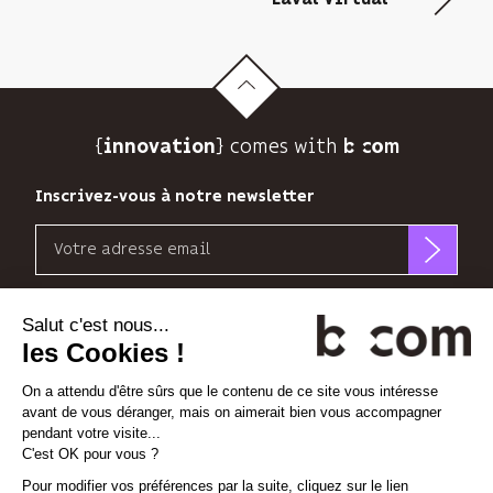
{
} comes with b>
innovation
Inscrivez-vous à notre newsletter
Email
b<>com
n’utilise
Découvrez nos nouvelles dimensions
votre
adresse
*
*
<
>
l'Espace
x
perience
email
que
pour
Linkedin
Instagram
Vimeo
vous
envoyer