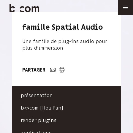
Aller
au
contenu
principal
famille Spatial Audio
Une famille de plug-ins audio pour
plus d’immersion
PARTAGER
présentation
b<>com [Hoa Pan]
render plugins
applications