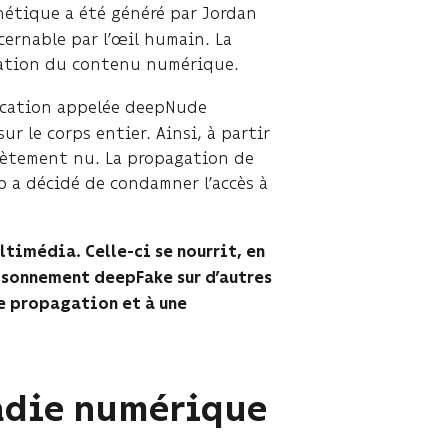
hétique a été généré par Jordan
scernable par l’œil humain. La
ination du contenu numérique.
ication appelée deepNude
r le corps entier. Ainsi, à partir
plètement nu. La propagation de
ub a décidé de condamner l’accès à
timédia. Celle-ci se nourrit, en
aisonnement deepFake sur d’autres
e propagation et à une
ladie numérique