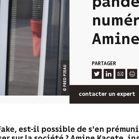
pandé
numér
Amine
PARTAGER
© FRED PIEAU
contacter un expert
ake, est-il possible de s'en prémuni
er sur la société ? Amine Kacete, i