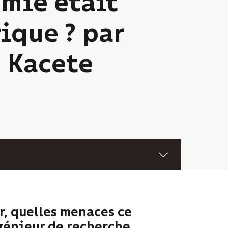
mie était
ique ? par
 Kacete
r, quelles menaces ce
ngénieur de recherche