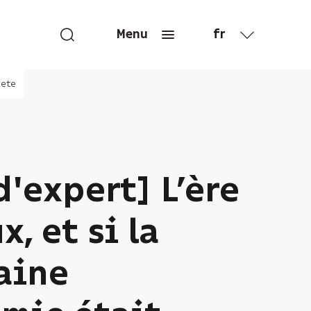
fr
Menu
en
cete
d'expert] L’ère
x, et si la
aine