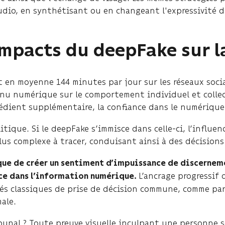
dio, en synthétisant ou en changeant l'expressivité d
impacts du deepFake sur la
nt en moyenne 144 minutes par jour sur les réseaux soc
nu numérique sur le comportement individuel et collect
édient supplémentaire, la confiance dans le numériqu
itique. Si le deepFake s’immisce dans celle-ci, l’influe
us complexe à tracer, conduisant ainsi à des décisions
ue de créer un sentiment d’impuissance de discerneme
L’ancrage progressif
ce dans l’information numérique.
édés classiques de prise de décision commune, comme par
ale.
ribunal ? Toute preuve visuelle inculpant une personne 