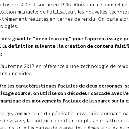
hotoshop 4.0 est sortie en 1996. Alors que ce logiciel 
cation manuelle de l’utilisateur, les nouvelles techniq
rêmement réalistes en termes de rendu. On parle alor
ologies.
désignant le "deep learning" pour l’apprentissage pr
 la définition suivante : la création de contenu falsif
g.
à l’automne 2017 en référence à une technologie de rem
dans une vidéo.
dre les caractéristiques faciales de deux personnes, s
isage source, on utilise son décodeur cascadé avec l’e
ynamique des mouvements faciaux de la source sur la c
mergé, comme celui du génératif adversaire donnant nai
e de visage, la modification d'un ou plusieurs attribut
e ainsi que l'échange de visage. Les mêmes stratégies 