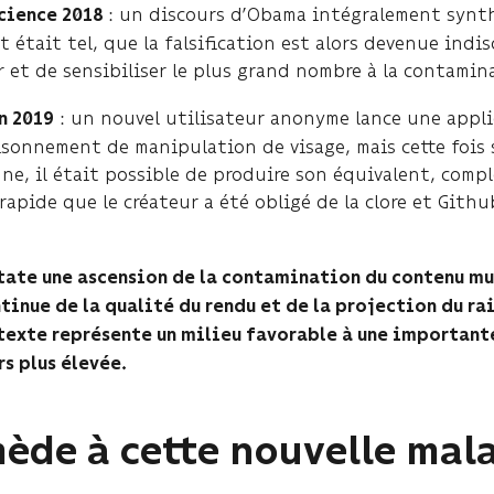
: un discours d’Obama intégralement synt
science 2018
nt était tel, que la falsification est alors devenue indi
er et de sensibiliser le plus grand nombre à la contam
: un nouvel utilisateur anonyme lance une appl
n 2019
sonnement de manipulation de visage, mais cette fois su
ne, il était possible de produire son équivalent, com
rapide que le créateur a été obligé de la clore et Gith
state une ascension de la contamination du contenu mul
ntinue de la qualité du rendu et de la projection du r
texte représente un milieu favorable à une important
s plus élevée.
mède à cette nouvelle ma