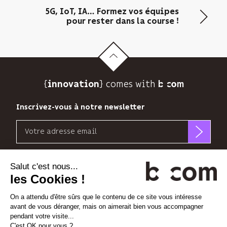
vous
5G, IoT, IA… Formez vos équipes
envoyer
pour rester dans la course !
sa
newsletter
et
suivre
son
{
} comes with b>
audience.
innovation
Vous
pouvez
Inscrivez-vous à notre newsletter
vous
Email
désinscrire
à
b<>com
tout
n’utilise
Découvrez nos nouvelles dimensions
moment
votre
grâce
adresse
au
*
*
<
>
l'Espace
x
perience
email
lien
que
de
pour
désabonnement
Linkedin
Instagram
Vimeo
vous