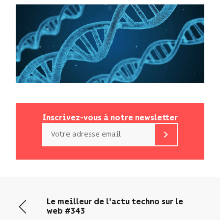
Inscrivez-vous à notre newsletter
Email
b<>com
n’utilise
votre
adresse
email
Le meilleur de l'actu techno sur le
que
web #343
pour