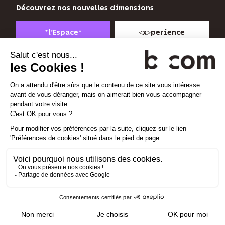
n’utilise
Découvrez nos nouvelles dimensions
votre
adresse
*
*
<
>
l'Espace
x
perience
email
que
pour
Linkedin
Instagram
Vimeo
vous
envoyer
sa
Gestion des cookies
newsletter
Mentions légales
et
Politique de confidentialité
suivre
son
Plan d'accès
audience.
Contact
Vous
pouvez
vous
désinscrire
à
tout