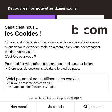
b<>com
n’utilise
Découvrez nos nouvelles dimensions
votre
adresse
*
*
<
>
l'Espace
x
perience
email
que
pour
Linkedin
Instagram
Vimeo
vous
envoyer
sa
Gestion des cookies
newsletter
Mentions légales
et
Politique de confidentialité
suivre
son
Plan d'accès
audience.
Contact
Vous
pouvez
vous
désinscrire
à